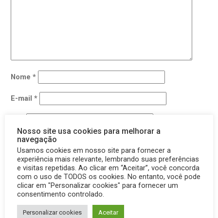
Nome
*
E-mail
*
Site
Nosso site usa cookies para melhorar a
navegação
Usamos cookies em nosso site para fornecer a
Salvar meus dados neste navegador para a próxima vez
experiência mais relevante, lembrando suas preferências
que eu comentar.
e visitas repetidas. Ao clicar em “Aceitar”, você concorda
com o uso de TODOS os cookies. No entanto, você pode
clicar em "Personalizar cookies" para fornecer um
consentimento controlado.
Personalizar cookies
Aceitar