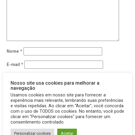
Nome
*
E-mail
*
Site
Nosso site usa cookies para melhorar a
navegação
Usamos cookies em nosso site para fornecer a
Salvar meus dados neste navegador para a próxima vez
experiência mais relevante, lembrando suas preferências
que eu comentar.
e visitas repetidas. Ao clicar em “Aceitar”, você concorda
com o uso de TODOS os cookies. No entanto, você pode
clicar em "Personalizar cookies" para fornecer um
consentimento controlado.
Personalizar cookies
Aceitar