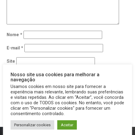
Nome
*
E-mail
*
Site
Nosso site usa cookies para melhorar a
navegação
Salvar meus dados neste navegador para a próxima vez
Usamos cookies em nosso site para fornecer a
que eu comentar.
experiência mais relevante, lembrando suas preferências
e visitas repetidas. Ao clicar em “Aceitar”, você concorda
com o uso de TODOS os cookies. No entanto, você pode
clicar em "Personalizar cookies" para fornecer um
consentimento controlado.
Personalizar cookies
Aceitar