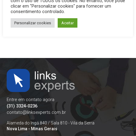
com o uso de TODOS os cookies. No entanto, você pode
clicar em "Personalizar cookies" para fornecer um
Salvar meus dados neste navegador para a próxima vez
consentimento controlado.
que eu comentar.
Personalizar cookies
Aceitar
Entre em contato agora
(31) 3324-0236
contato@linksexperts.com.br
Alameda do Ingá 840 / Sala 810 - Vila da Serra
Nova Lima - Minas Gerais