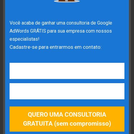
Uma boa maneira de definir seu orçamento é
primeiro descobrir qual porcentagem de cliques
Você acaba de ganhar uma consultoria de Google
será convertida em vendas.
WordStream tem um
AdWords GRÁTIS para sua empresa com nossos
bom infográfico
que mostra uma taxa de conversão
especialistas!
Cadastre-se para entrarmos em contato:
média
de 2% a 5% para pequenas empresas. Dessa
forma, se 5 de 100 pessoas que visitam seu site
comprarem seu produto, você terá uma
taxa de
conversão
de 5%.
Você então tem que decidir quanto você está
disposto a gastar para cada pessoa comprar seu
produto. Se você vender algo que custa R$ 1.000,
QUERO UMA CONSULTORIA
provavelmente estará disposto a pagar mais por
GRATUITA (sem compromisso)
clique do que alguém com um produto de R$ 5.
Isso, considerando que ambos possuem uma taxa