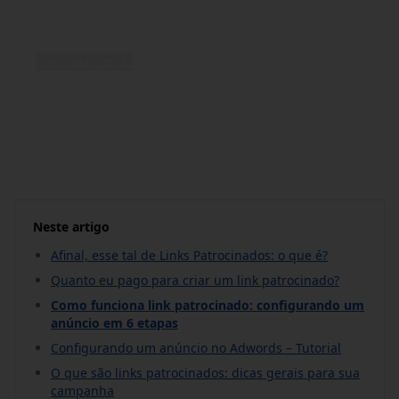
conectados, maior a abertura das empresas
para vender seus produtos online, não é
mesmo? E em um cenário tão competitivo
Continuar lendo
(existem mais de 50 milhões de páginas de
empresas no Facebook), entender o que é link…
3 de julho de 2017
•
12 min de leitura
Neste artigo
Afinal, esse tal de Links Patrocinados: o que é?
Quanto eu pago para criar um link patrocinado?
Como funciona link patrocinado: configurando um
anúncio em 6 etapas
Configurando um anúncio no Adwords – Tutorial
O que são links patrocinados: dicas gerais para sua
campanha