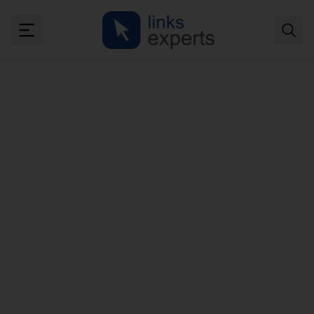
O que é links
patrocinados: tutorial
para começar a investir
no Google
Quanto maior o número de usuários